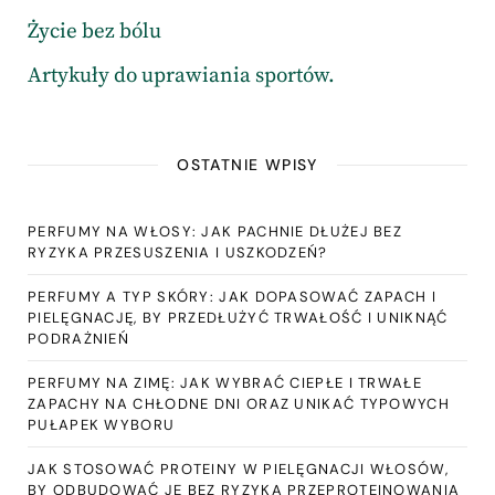
Życie bez bólu
Artykuły do uprawiania sportów.
OSTATNIE WPISY
PERFUMY NA WŁOSY: JAK PACHNIE DŁUŻEJ BEZ
RYZYKA PRZESUSZENIA I USZKODZEŃ?
PERFUMY A TYP SKÓRY: JAK DOPASOWAĆ ZAPACH I
PIELĘGNACJĘ, BY PRZEDŁUŻYĆ TRWAŁOŚĆ I UNIKNĄĆ
PODRAŻNIEŃ
PERFUMY NA ZIMĘ: JAK WYBRAĆ CIEPŁE I TRWAŁE
ZAPACHY NA CHŁODNE DNI ORAZ UNIKAĆ TYPOWYCH
PUŁAPEK WYBORU
JAK STOSOWAĆ PROTEINY W PIELĘGNACJI WŁOSÓW,
BY ODBUDOWAĆ JE BEZ RYZYKA PRZEPROTEINOWANIA