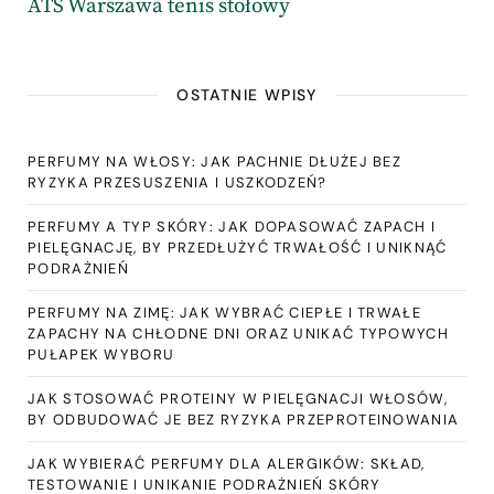
ATS Warszawa tenis stołowy
OSTATNIE WPISY
PERFUMY NA WŁOSY: JAK PACHNIE DŁUŻEJ BEZ
RYZYKA PRZESUSZENIA I USZKODZEŃ?
PERFUMY A TYP SKÓRY: JAK DOPASOWAĆ ZAPACH I
PIELĘGNACJĘ, BY PRZEDŁUŻYĆ TRWAŁOŚĆ I UNIKNĄĆ
PODRAŻNIEŃ
PERFUMY NA ZIMĘ: JAK WYBRAĆ CIEPŁE I TRWAŁE
ZAPACHY NA CHŁODNE DNI ORAZ UNIKAĆ TYPOWYCH
PUŁAPEK WYBORU
JAK STOSOWAĆ PROTEINY W PIELĘGNACJI WŁOSÓW,
BY ODBUDOWAĆ JE BEZ RYZYKA PRZEPROTEINOWANIA
JAK WYBIERAĆ PERFUMY DLA ALERGIKÓW: SKŁAD,
TESTOWANIE I UNIKANIE PODRAŻNIEŃ SKÓRY