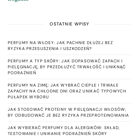
OSTATNIE WPISY
PERFUMY NA WŁOSY: JAK PACHNIE DŁUŻEJ BEZ
RYZYKA PRZESUSZENIA I USZKODZEŃ?
PERFUMY A TYP SKÓRY: JAK DOPASOWAĆ ZAPACH I
PIELĘGNACJĘ, BY PRZEDŁUŻYĆ TRWAŁOŚĆ I UNIKNĄĆ
PODRAŻNIEŃ
PERFUMY NA ZIMĘ: JAK WYBRAĆ CIEPŁE I TRWAŁE
ZAPACHY NA CHŁODNE DNI ORAZ UNIKAĆ TYPOWYCH
PUŁAPEK WYBORU
JAK STOSOWAĆ PROTEINY W PIELĘGNACJI WŁOSÓW,
BY ODBUDOWAĆ JE BEZ RYZYKA PRZEPROTEINOWANIA
JAK WYBIERAĆ PERFUMY DLA ALERGIKÓW: SKŁAD,
TESTOWANIE I UNIKANIE PODRAŻNIEŃ SKÓRY