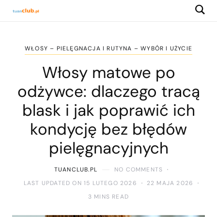
WŁOSY – PIELĘGNACJA I RUTYNA – WYBÓR I UŻYCIE
Włosy matowe po
odżywce: dlaczego tracą
blask i jak poprawić ich
kondycję bez błędów
pielęgnacyjnych
TUANCLUB.PL
NO COMMENTS
LAST UPDATED ON 15 LUTEGO 2026
22 MAJA 2026
3 MINS READ