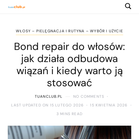
WŁOSY – PIELĘGNACJA I RUTYNA – WYBÓR I UŻYCIE
Bond repair do włosów:
jak działa odbudowa
wiązań i kiedy warto ją
stosować
TUANCLUB.PL
NO COMMENTS
LAST UPDATED ON 15 LUTEGO 2026
15 KWIETNIA 2026
3 MINS READ