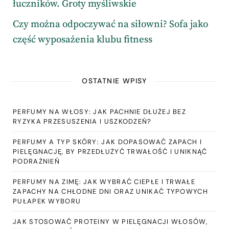
łuczników. Groty myśliwskie
Czy można odpoczywać na siłowni? Sofa jako
część wyposażenia klubu fitness
OSTATNIE WPISY
PERFUMY NA WŁOSY: JAK PACHNIE DŁUŻEJ BEZ
RYZYKA PRZESUSZENIA I USZKODZEŃ?
PERFUMY A TYP SKÓRY: JAK DOPASOWAĆ ZAPACH I
PIELĘGNACJĘ, BY PRZEDŁUŻYĆ TRWAŁOŚĆ I UNIKNĄĆ
PODRAŻNIEŃ
PERFUMY NA ZIMĘ: JAK WYBRAĆ CIEPŁE I TRWAŁE
ZAPACHY NA CHŁODNE DNI ORAZ UNIKAĆ TYPOWYCH
PUŁAPEK WYBORU
JAK STOSOWAĆ PROTEINY W PIELĘGNACJI WŁOSÓW,