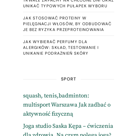
TRWAŁE ZAPACHY NA CHŁODNE DNI ORAZ
UNIKAĆ TYPOWYCH PUŁAPEK WYBORU
JAK STOSOWAĆ PROTEINY W
PIELĘGNACJI WŁOSÓW, BY ODBUDOWAĆ
JE BEZ RYZYKA PRZEPROTEINOWANIA
JAK WYBIERAĆ PERFUMY DLA
ALERGIKÓW: SKŁAD, TESTOWANIE I
UNIKANIE PODRAŻNIEŃ SKÓRY
SPORT
squash, tenis,badminton:
multisport Warszawa Jak zadbać o
aktywność fizyczną
Joga studio Saska Kępa – ćwiczenia
dla zdrowia. Na czym polega joga?