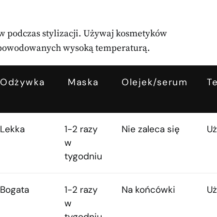
ów podczas stylizacji. Używaj kosmetyków
spowodowanych wysoką temperaturą.
Odżywka
Maska
Olejek/serum
T
Lekka
1-2 razy
Nie zaleca się
Uż
w
tygodniu
Bogata
1-2 razy
Na końcówki
Uż
w
tygodniu