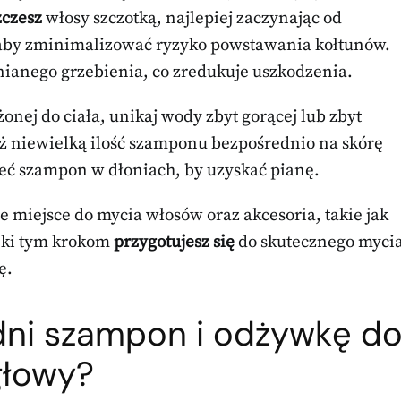
czesz
włosy szczotką, najlepiej zaczynając od
 aby zminimalizować ryzyko powstawania kołtunów.
wnianego grzebienia, co zredukuje uszkodzenia.
onej do ciała, unikaj wody zbyt gorącej lub zbyt
óż niewielką ilość szamponu bezpośrednio na skórę
zeć szampon w dłoniach, by uzyskać pianę.
 miejsce do mycia włosów oraz akcesoria, takie jak
ęki tym krokom
przygotujesz się
do skutecznego myci
ę.
ni szampon i odżywkę d
głowy?