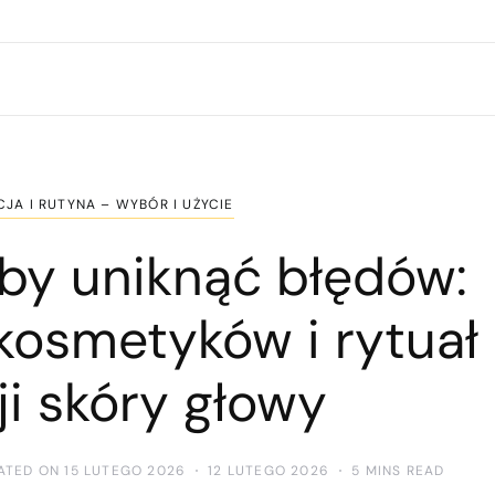
JA I RUTYNA – WYBÓR I UŻYCIE
 by uniknąć błędów:
 kosmetyków i rytuał
ji skóry głowy
ATED ON 15 LUTEGO 2026
12 LUTEGO 2026
5 MINS READ