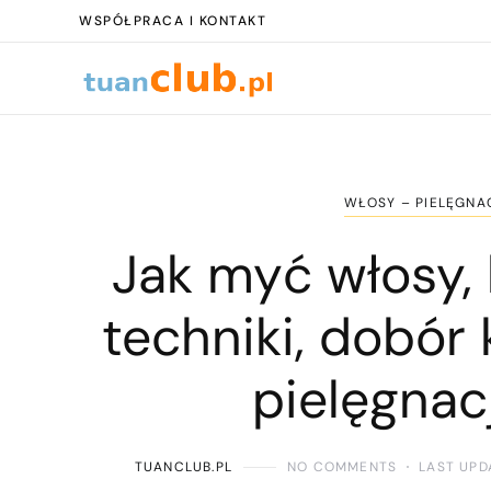
WSPÓŁPRACA I KONTAKT
WŁOSY – PIELĘGNAC
Jak myć włosy,
techniki, dobór
pielęgnac
TUANCLUB.PL
NO COMMENTS
LAST UPD