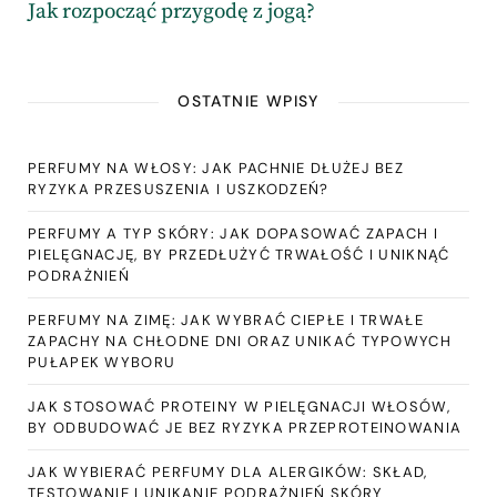
Jak rozpocząć przygodę z jogą?
OSTATNIE WPISY
PERFUMY NA WŁOSY: JAK PACHNIE DŁUŻEJ BEZ
RYZYKA PRZESUSZENIA I USZKODZEŃ?
PERFUMY A TYP SKÓRY: JAK DOPASOWAĆ ZAPACH I
PIELĘGNACJĘ, BY PRZEDŁUŻYĆ TRWAŁOŚĆ I UNIKNĄĆ
PODRAŻNIEŃ
PERFUMY NA ZIMĘ: JAK WYBRAĆ CIEPŁE I TRWAŁE
ZAPACHY NA CHŁODNE DNI ORAZ UNIKAĆ TYPOWYCH
PUŁAPEK WYBORU
JAK STOSOWAĆ PROTEINY W PIELĘGNACJI WŁOSÓW,
BY ODBUDOWAĆ JE BEZ RYZYKA PRZEPROTEINOWANIA
JAK WYBIERAĆ PERFUMY DLA ALERGIKÓW: SKŁAD,
TESTOWANIE I UNIKANIE PODRAŻNIEŃ SKÓRY