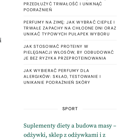
PRZEDŁUŻYĆ TRWAŁOŚĆ I UNIKNĄĆ
PODRAŻNIEŃ
PERFUMY NA ZIMĘ: JAK WYBRAĆ CIEPŁE I
TRWAŁE ZAPACHY NA CHŁODNE DNI ORAZ
UNIKAĆ TYPOWYCH PUŁAPEK WYBORU
i
JAK STOSOWAĆ PROTEINY W
PIELĘGNACJI WŁOSÓW, BY ODBUDOWAĆ
JE BEZ RYZYKA PRZEPROTEINOWANIA
JAK WYBIERAĆ PERFUMY DLA
ALERGIKÓW: SKŁAD, TESTOWANIE I
UNIKANIE PODRAŻNIEŃ SKÓRY
SPORT
Suplementy diety a budowa masy –
odżywki, sklep z odżywkami i z