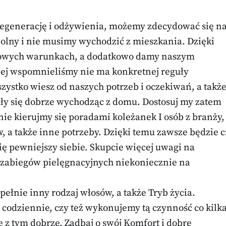
 regenerację i odżywienia, możemy zdecydować się n
olny i nie musimy wychodzić z mieszkania. Dzięki
mowych warunkach, a dodatkowo damy naszym
iej wspomnieliśmy nie ma konkretnej reguły
zystko wiesz od naszych potrzeb i oczekiwań, a takż
uły się dobrze wychodząc z domu. Dostosuj my zatem
 nie kierujmy się poradami koleżanek I osób z branży,
 a także inne potrzeby. Dzięki temu zawsze będzie c
 się pewniejszy siebie. Skupcie więcej uwagi na
 zabiegów pielęgnacyjnych niekoniecznie na
pełnie inny rodzaj włosów, a także Tryb życia.
 codziennie, czy też wykonujemy tą czynność co kilk
ę z tym dobrze. Zadbaj o swój Komfort i dobre