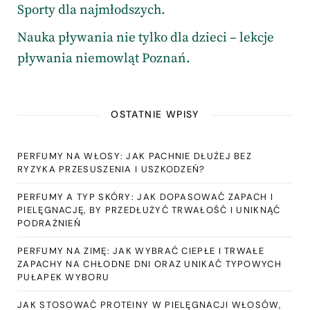
Sporty dla najmłodszych.
Nauka pływania nie tylko dla dzieci – lekcje
pływania niemowląt Poznań.
OSTATNIE WPISY
PERFUMY NA WŁOSY: JAK PACHNIE DŁUŻEJ BEZ
RYZYKA PRZESUSZENIA I USZKODZEŃ?
PERFUMY A TYP SKÓRY: JAK DOPASOWAĆ ZAPACH I
PIELĘGNACJĘ, BY PRZEDŁUŻYĆ TRWAŁOŚĆ I UNIKNĄĆ
PODRAŻNIEŃ
PERFUMY NA ZIMĘ: JAK WYBRAĆ CIEPŁE I TRWAŁE
ZAPACHY NA CHŁODNE DNI ORAZ UNIKAĆ TYPOWYCH
PUŁAPEK WYBORU
JAK STOSOWAĆ PROTEINY W PIELĘGNACJI WŁOSÓW,