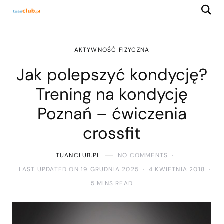
AKTYWNOŚĆ FIZYCZNA
Jak polepszyć kondycję?
Trening na kondycję
Poznań – ćwiczenia
crossfit
TUANCLUB.PL
NO COMMENTS
LAST UPDATED ON 19 GRUDNIA 2025
4 KWIETNIA 2018
5 MINS READ