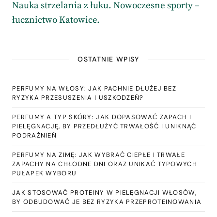
Nauka strzelania z łuku. Nowoczesne sporty –
łucznictwo Katowice.
OSTATNIE WPISY
PERFUMY NA WŁOSY: JAK PACHNIE DŁUŻEJ BEZ
RYZYKA PRZESUSZENIA I USZKODZEŃ?
PERFUMY A TYP SKÓRY: JAK DOPASOWAĆ ZAPACH I
PIELĘGNACJĘ, BY PRZEDŁUŻYĆ TRWAŁOŚĆ I UNIKNĄĆ
PODRAŻNIEŃ
PERFUMY NA ZIMĘ: JAK WYBRAĆ CIEPŁE I TRWAŁE
ZAPACHY NA CHŁODNE DNI ORAZ UNIKAĆ TYPOWYCH
PUŁAPEK WYBORU
JAK STOSOWAĆ PROTEINY W PIELĘGNACJI WŁOSÓW,
BY ODBUDOWAĆ JE BEZ RYZYKA PRZEPROTEINOWANIA