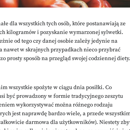
łe dla wszystkich tych osób, które postanawiają ze
ych kilogramów i pozyskanie wymarzonej sylwetki.
eżnie od tego czy danej osobie zależy jedynie na
 a nawet w skrajnych przypadkach nieco przybrać
o prosty sposób na przegląd swojej codziennej diety
im wszystkie spożyte w ciągu dnia posiłki. Co
si być prowadzony w formie tradycyjnego zeszytu
dzeniem wykorzystywać można różnego rodzaju
tórych jest naprawdę bardzo wiele, a przede wszystki
t całkowicie darmowa dla użytkowników). Niestety zby