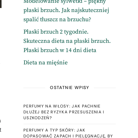
Modelowanie sylwetki – piękny
płaski brzuch. Jak najskuteczniej
spalić tłuszcz na brzuchu?
Płaski brzuch 2 tygodnie.
Skuteczna dieta na płaski brzuch.
Płaski brzuch w 14 dni dieta
.
Dieta na mięśnie
OSTATNIE WPISY
PERFUMY NA WŁOSY: JAK PACHNIE
DŁUŻEJ BEZ RYZYKA PRZESUSZENIA I
USZKODZEŃ?
m
t
PERFUMY A TYP SKÓRY: JAK
DOPASOWAĆ ZAPACH I PIELĘGNACJĘ, BY