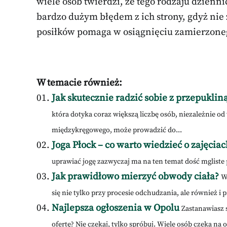
wiele osób twierdzi, że tego rodzaju dzienni
bardzo dużym błędem z ich strony, gdyż nie 
posiłków pomaga w osiągnięciu zamierzoneg
W temacie również:
Jak skutecznie radzić sobie z przepukliną
która dotyka coraz większą liczbę osób, niezależnie 
międzykręgowego, może prowadzić do...
Joga Płock – co warto wiedzieć o zajęcia
uprawiać jogę zazwyczaj ma na ten temat dość mgliste
Jak prawidłowo mierzyć obwody ciała?
W
się nie tylko przy procesie odchudzania, ale również i p
Najlepsza ogłoszenia w Opolu
Zastanawiasz 
ofertę? Nie czekaj, tylko spróbuj. Wiele osób czeka na of