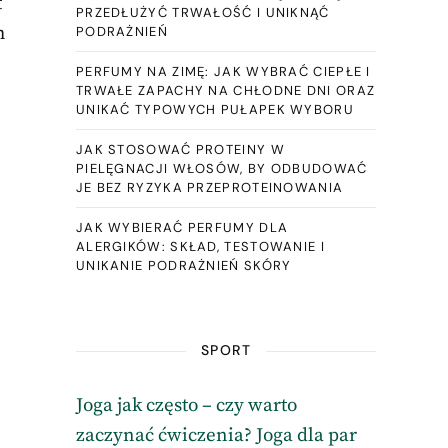
t
PRZEDŁUŻYĆ TRWAŁOŚĆ I UNIKNĄĆ
h
PODRAŻNIEŃ
PERFUMY NA ZIMĘ: JAK WYBRAĆ CIEPŁE I
TRWAŁE ZAPACHY NA CHŁODNE DNI ORAZ
UNIKAĆ TYPOWYCH PUŁAPEK WYBORU
JAK STOSOWAĆ PROTEINY W
PIELĘGNACJI WŁOSÓW, BY ODBUDOWAĆ
JE BEZ RYZYKA PRZEPROTEINOWANIA
JAK WYBIERAĆ PERFUMY DLA
ALERGIKÓW: SKŁAD, TESTOWANIE I
UNIKANIE PODRAŻNIEŃ SKÓRY
SPORT
Joga jak często – czy warto
zaczynać ćwiczenia? Joga dla par