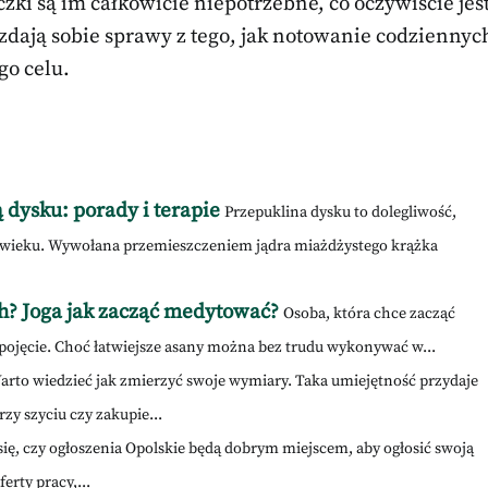
czki są im całkowicie niepotrzebne, co oczywiście jes
zdają sobie sprawy z tego, jak notowanie codziennyc
o celu.
 dysku: porady i terapie
Przepuklina dysku to dolegliwość,
od wieku. Wywołana przemieszczeniem jądra miażdżystego krążka
ch? Joga jak zacząć medytować?
Osoba, która chce zacząć
 pojęcie. Choć łatwiejsze asany można bez trudu wykonywać w...
arto wiedzieć jak zmierzyć swoje wymiary. Taka umiejętność przydaje
rzy szyciu czy zakupie...
się, czy ogłoszenia Opolskie będą dobrym miejscem, aby ogłosić swoją
erty pracy,...