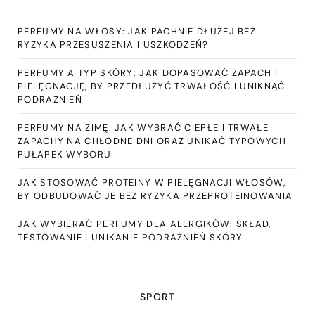
PERFUMY NA WŁOSY: JAK PACHNIE DŁUŻEJ BEZ
RYZYKA PRZESUSZENIA I USZKODZEŃ?
PERFUMY A TYP SKÓRY: JAK DOPASOWAĆ ZAPACH I
PIELĘGNACJĘ, BY PRZEDŁUŻYĆ TRWAŁOŚĆ I UNIKNĄĆ
PODRAŻNIEŃ
PERFUMY NA ZIMĘ: JAK WYBRAĆ CIEPŁE I TRWAŁE
ZAPACHY NA CHŁODNE DNI ORAZ UNIKAĆ TYPOWYCH
PUŁAPEK WYBORU
JAK STOSOWAĆ PROTEINY W PIELĘGNACJI WŁOSÓW,
BY ODBUDOWAĆ JE BEZ RYZYKA PRZEPROTEINOWANIA
JAK WYBIERAĆ PERFUMY DLA ALERGIKÓW: SKŁAD,
TESTOWANIE I UNIKANIE PODRAŻNIEŃ SKÓRY
SPORT